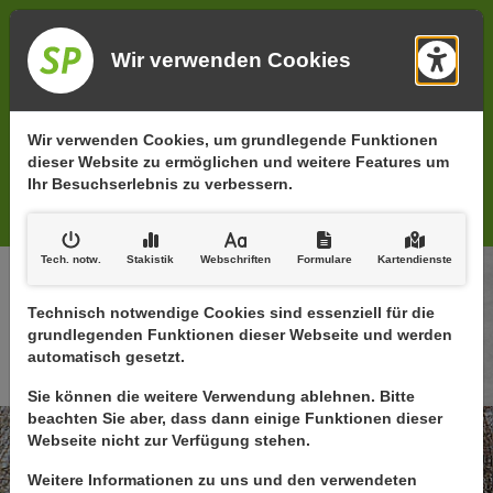
Rufen Sie uns an:
Wir verwenden Cookies
(0 72 47) 39 82 093
Barr
Schreiben Sie uns:
Kontaktinformationen
info@spdermaler.de
Wir verwenden Cookies, um grundlegende Funktionen
dieser Website zu ermöglichen und weitere Features um
Lise-Meitner-Weg 5
Ihr Besuchserlebnis zu verbessern.
Durmersheim
Tech. notw
.
Stakistik
Webschriften
Formulare
Kartendienste
Technisch notwendige Cookies sind essenziell für die
grundlegenden Funktionen dieser Webseite und werden
automatisch gesetzt.
Sie können die weitere Verwendung ablehnen.
Bitte
SP - Der
beachten Sie aber, dass dann einige Funktionen dieser
Webseite nicht zur Verfügung stehen
.
Maler | Ihr
Weitere Informationen zu uns und den verwendeten