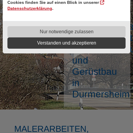
Profi für
Cookies finden Sie auf einen Blick in unserer
Datenschutzerklärung
.
Maler- und
en,
Verputzarbeit
Nur notwendige zulassen
altung,
Fassadengest
Verstanden und akzeptieren
ung
Wärmedämm
und
Gerüstbau
in
Durmersheim
MALERARBEITEN,