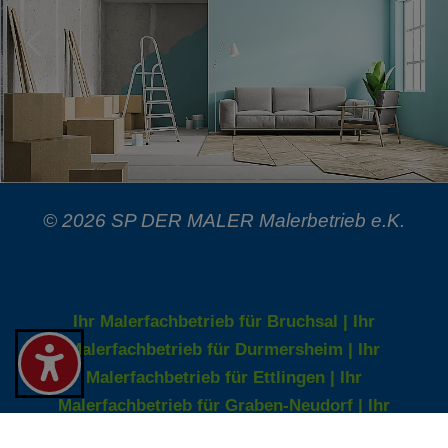
© 2026 SP DER MALER Malerbetrieb e.K.
Ihr Malerfachbetrieb für Bruchsal |
Ihr
Malerfachbetrieb für Durmersheim |
Ihr
Malerfachbetrieb für Ettlingen |
Ihr
Malerfachbetrieb für Graben-Neudorf |
Ihr
Malerfachbetrieb für Karlsdorf-Neuthard |
Ihr